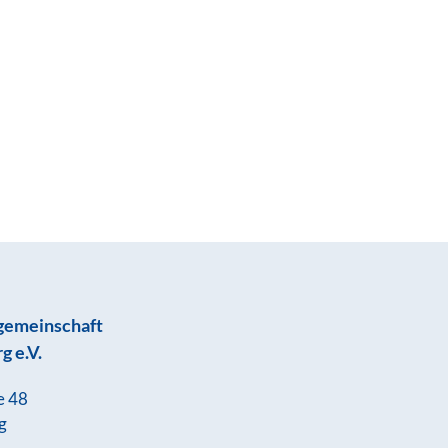
gemeinschaft
g e.V.
e 48
g