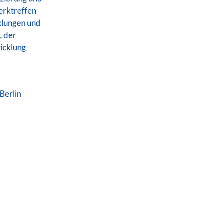
erktreffen
klungen und
, der
wicklung
Berlin