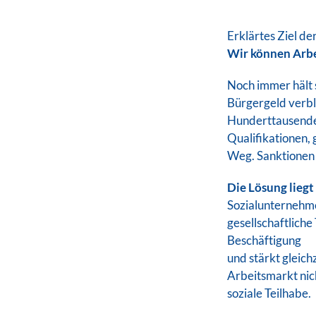
Erklärtes Ziel de
Wir können Arbei
Noch immer hält s
Bürgergeld verblei
Hunderttausende 
Qualifikationen,
Weg. Sanktionen 
Die Lösung liegt
Sozialunternehmen
gesellschaftliche 
Beschäftigung
und stärkt gleic
Arbeitsmarkt nic
soziale Teilhabe.