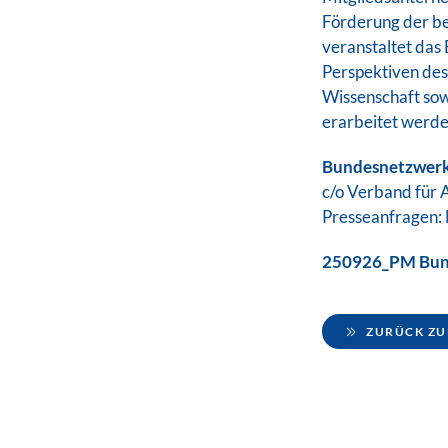
Förderung der be
veranstaltet das
Perspektiven des 
Wissenschaft sow
erarbeitet werde
Bundesnetzwerk 
c/o Verband für A
Presseanfragen:
250926_PM Bunde
ZURÜCK ZU