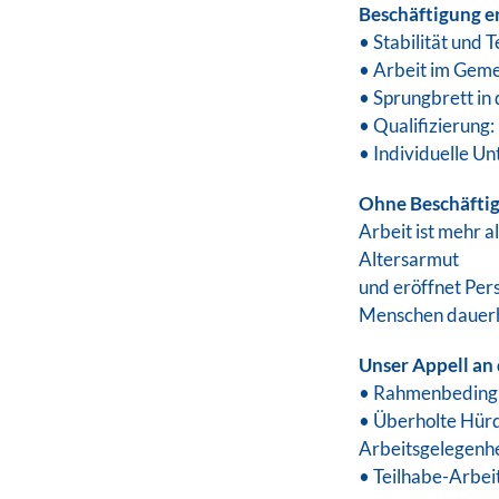
Beschäftigung e
• Stabilität und 
• Arbeit im Geme
• Sprungbrett in
• Qualifizierung:
• Individuelle Un
Ohne Beschäftig
Arbeit ist mehr a
Altersarmut
und eröffnet Per
Menschen dauerhaf
Unser Appell an 
• Rahmenbedingu
• Überholte Hürd
Arbeitsgelegenhe
• Teilhabe-Arbei