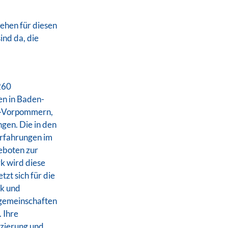
tehen für diesen
ind da, die
260
en in Baden-
g-Vorpommern,
gen. Die in den
Erfahrungen im
eboten zur
k wird diese
zt sich für die
ik und
sgemeinschaften
 Ihre
izierung und