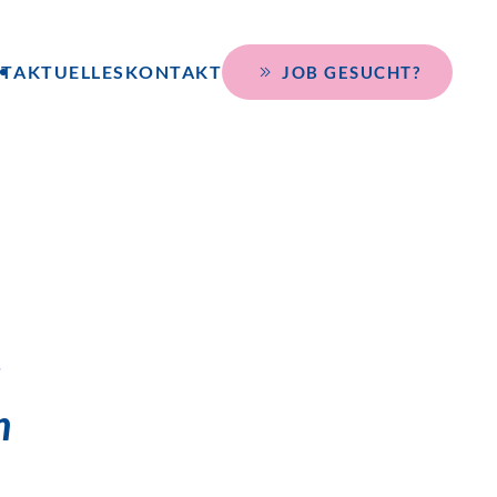
KT
AKTUELLES
KONTAKT
JOB GESUCHT?
r
n