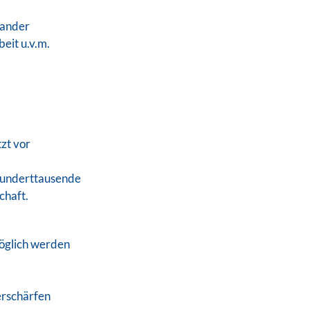
nander
eit u.v.m.
zt vor
 hunderttausende
chaft.
öglich werden
erschärfen