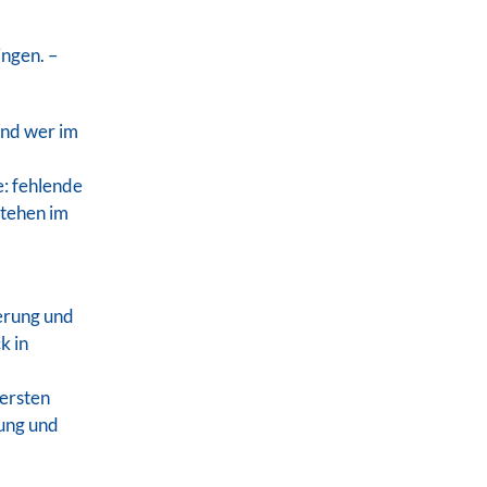
ingen. –
und wer im
: fehlende
stehen im
ierung und
k in
 ersten
nung und