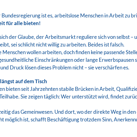
r Bundesregierung ist es, arbeitslose Menschen in Arbeit zu br
t für alle bieten!
ich der Glaube, der Arbeitsmarkt reguliere sich von selbst – 
bt, sei schlicht nicht willig zu arbeiten. Beides ist falsch.
Menschen wollen arbeiten, doch finden keine passende Stelle
 gesundheitliche Einschränkungen oder lange Erwerbspausen 
und Druck lösen dieses Problem nicht – sie verschärfen es.
 längst auf dem Tisch
 bieten seit Jahrzehnten stabile Brücken in Arbeit, Qualifiz
Teilhabe. Sie zeigen täglich: Wer unterstützt wird, findet zurüc
hzeitig das Gemeinwesen. Und dort, wo der direkte Weg in den
ht möglich ist, schafft Beschäftigung trotzdem Sinn, Anerken