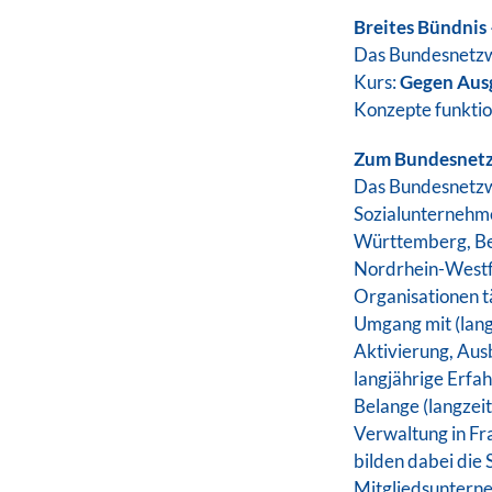
Breites Bündnis 
Das Bundesnetzwe
Kurs:
Gegen Ausg
Konzepte funktion
Zum Bundesnetzw
Das Bundesnetzwe
Sozialunternehme
Württemberg, Be
Nordrhein-Westfa
Organisationen t
Umgang mit (lang
Aktivierung, Aus
langjährige Erfa
Belange (langzeit
Verwaltung in F
bilden dabei die 
Mitgliedsunterne