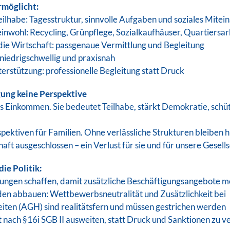
rmöglicht:
Teilhabe: Tagesstruktur, sinnvolle Aufgaben und soziales Mitei
inwohl: Recycling, Grünpflege, Sozialkaufhäuser, Quartiersarb
 die Wirtschaft: passgenaue Vermittlung und Begleitung
 niedrigschwellig und praxisnah
terstützung: professionelle Begleitung statt Druck
ung keine Perspektive
ls Einkommen. Sie bedeutet Teilhabe, stärkt Demokratie, schüt
spektiven für Familien. Ohne verlässliche Strukturen bleiben
t ausgeschlossen – ein Verlust für sie und für unsere Gesells
die Politik:
ngen schaffen, damit zusätzliche Beschäftigungsangebote m
en abbauen: Wettbewerbsneutralität und Zusätzlichkeit bei
iten (AGH) sind realitätsfern und müssen gestrichen werden
t nach §16i SGB II ausweiten, statt Druck und Sanktionen zu v