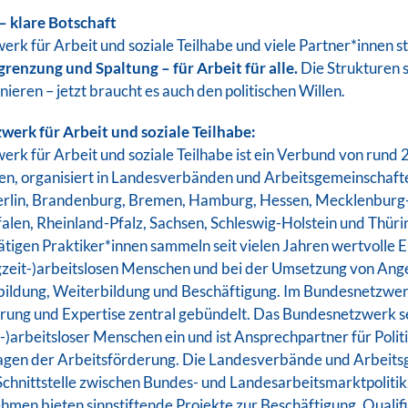
– klare Botschaft
rk für Arbeit und soziale Teilhabe und viele Partner*innen s
renzung und Spaltung – für Arbeit für alle.
Die Strukturen s
ieren – jetzt braucht es auch den politischen Willen.
erk für Arbeit und soziale Teilhabe:
rk für Arbeit und soziale Teilhabe ist ein Verbund von rund 
n, organisiert in Landesverbänden und Arbeitsgemeinschaft
rlin, Brandenburg, Bremen, Hamburg, Hessen, Mecklenbur
len, Rheinland-Pfalz, Sachsen, Schleswig-Holstein und Thürin
ätigen Praktiker*innen sammeln seit vielen Jahren wertvolle 
zeit-)arbeitslosen Menschen und bei der Umsetzung von Ang
bildung, Weiterbildung und Beschäftigung. Im Bundesnetzwer
hrung und Expertise zentral gebündelt. Das Bundesnetzwerk set
-)arbeitsloser Menschen ein und ist Ansprechpartner für Polit
ragen der Arbeitsförderung. Die Landesverbände und Arbeit
Schnittstelle zwischen Bundes- und Landesarbeitsmarktpolitik.
hmen bieten sinnstiftende Projekte zur Beschäftigung, Qualif